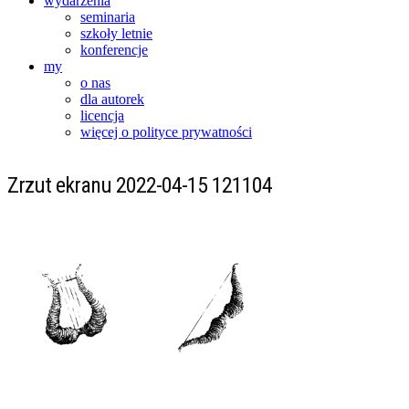
wydarzenia
seminaria
szkoły letnie
konferencje
my
o nas
dla autorek
licencja
więcej o polityce prywatności
Zrzut ekranu 2022-04-15 121104